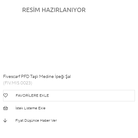
Fivescarf PFD Taşlı Medine İpeği Şal
(FIV.MIS.0023)
FAVORILERE EKLE
İstek Listeme Ekle
Fiyat Düşünce Haber Ver