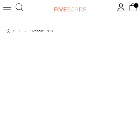
Fivescarf PFD Taşlı Medine İpeği Şal