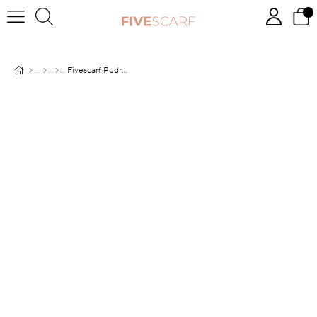
Fivescarf Pudra Relax Sarmaşık Şal