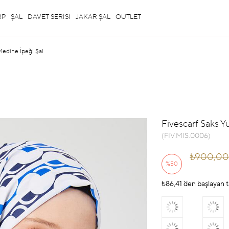
RP
ŞAL
DAVET SERİSİ
JAKAR ŞAL
OUTLET
Medine İpeği Şal
Fivescarf Saks Y
(FIV.MIS.0006)
₺900,00
%
50
₺86,41
İndirim
`den başlayan t