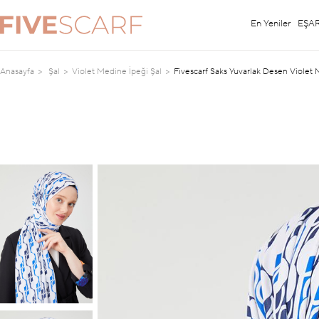
En Yeniler
EŞA
Anasayfa
Şal
Violet Medine İpeği Şal
Fivescarf Saks Yuvarlak Desen Violet 