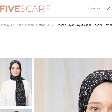
En Yeniler
EŞA
Anasayfa
Şal
Desenli Cotton Şal
Fivescarf Siyah Soyut Çiçek Desenli Cotto