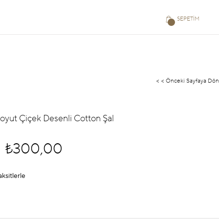
SEPETIM
< < Önceki Sayfaya Dön
Soyut Çiçek Desenli Cotton Şal
₺300,00
aksitlerle