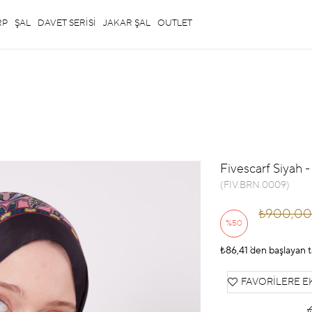
RP
ŞAL
DAVET SERİSİ
JAKAR ŞAL
OUTLET
Fivescarf Siyah 
(FIV.BRN.0009)
₺900,00
%
50
₺86,41
İndirim
`den başlayan t
FAVORILERE E