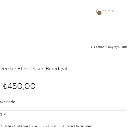
SEPETIM
< < Önceki Sayfaya Dön
- Pembe Etnik Desen Brand Şal
₺450,00
aksitlerle
KLE
İstek Listeme Ekle
Fiyat Düşünce Haber Ver