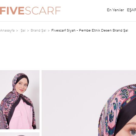
En Yeniler
EŞA
Anasayfa
Şal
Brand Şal
Fivescarf Siyah - Pembe Etnik Desen Brand Şal