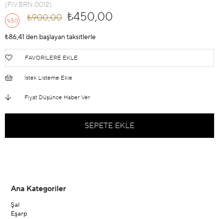
(FIV.BRN.0012)
₺450,00
₺900,00
50
%
İndirim
₺86,41
`den başlayan taksitlerle
FAVORILERE EKLE
İstek Listeme Ekle
Fiyat Düşünce Haber Ver
Ana Kategoriler
Şal
Eşarp