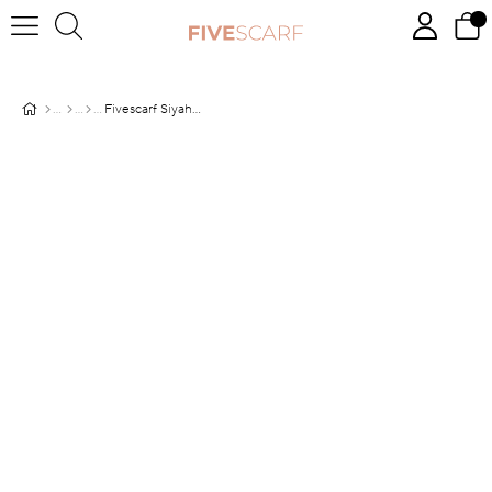
Fivescarf Siyah Şeritli Etnik Desen Brand Şal