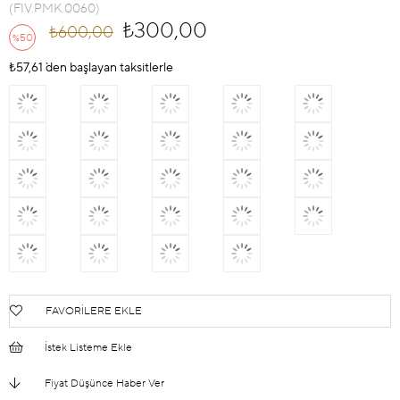
(FIV.PMK.0060)
₺300,00
₺600,00
50
%
İndirim
₺57,61
`den başlayan taksitlerle
FAVORILERE EKLE
İstek Listeme Ekle
Fiyat Düşünce Haber Ver