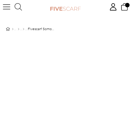
Fivescarf Somon Pamuk Cazz Şal