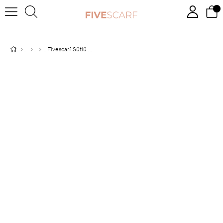
Fivescarf Sütlü Kahve Gül Comfort Line Şal