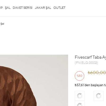
RP
ŞAL
DAVET SERİSİ
JAKAR ŞAL
OUTLET
 Şal
Fivescarf Taba A
(FIV.ELG.0002)
₺600,00
%
50
₺57,61
İndirim
`den başlayan t