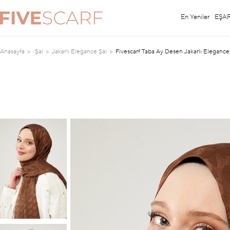
En Yeniler
EŞA
Anasayfa
Şal
Jakarlı Elegance Şal
Fivescarf Taba Ay Desen Jakarlı Elegance