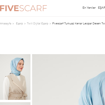
En Yeniler
EŞA
Anasayfa
Eşarp
Twill Dijital Eşarp
Fivescarf Turkuaz Kenar Leopar Desen Twil