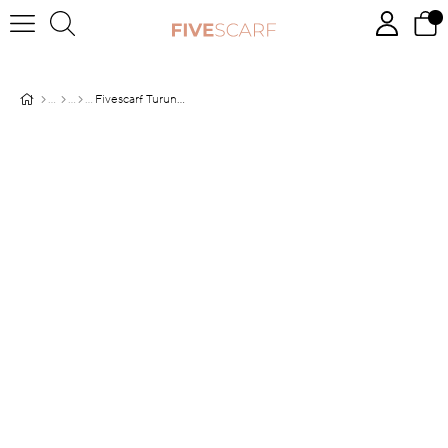
Fivescarf Turuncu Jakarlı Elegance Şal