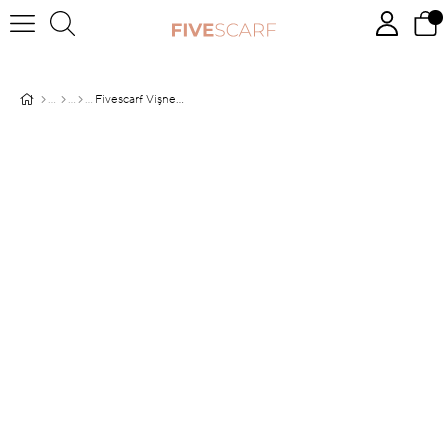
Fivescarf Vişne Etnik Desen Comfort Line Şal