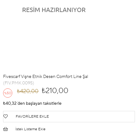
Fivescarf Vişne Etnik Desen Comfort Line Şal
(FIV.PMK.0095)
₺210,00
₺420,00
50
%
İndirim
₺40,32
`den başlayan taksitlerle
FAVORILERE EKLE
İstek Listeme Ekle