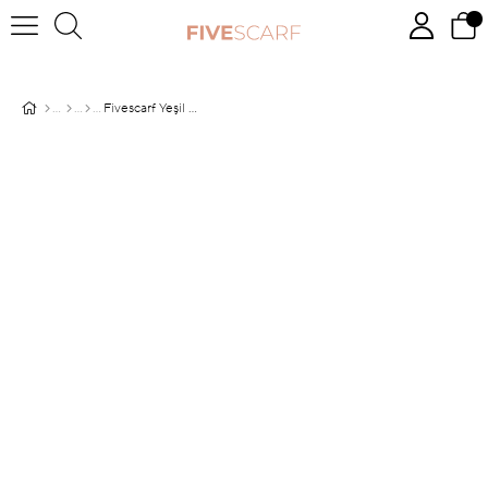
Fivescarf Yeşil Batik Desen Twill Digital Eşarp