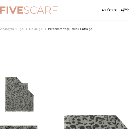
En Yeniler
EŞA
Anasayfa
Şal
Relax Şal
Fivescarf Yeşil Relax Luna Şal