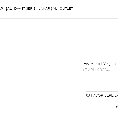
RP
ŞAL
DAVET SERİSİ
JAKAR ŞAL
OUTLET
Fivescarf Yeşil R
(FIV.PMK.0024)
FAVORILERE E