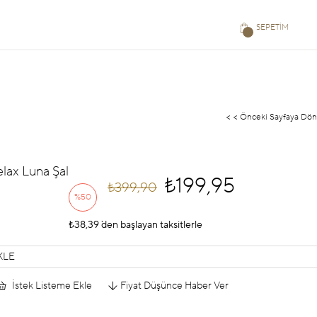
SEPETIM
< < Önceki Sayfaya Dön
elax Luna Şal
₺199,95
₺399,90
%
50
₺38,39
İndirim
`den başlayan taksitlerle
KLE
İstek Listeme Ekle
Fiyat Düşünce Haber Ver