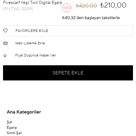
Fivescarf Yeşil Twill Digital Eşarp
₺210,00
₺420,00
50
%
(FIV.TWL.0009)
İndirim
₺40,32
`den başlayan taksitlerle
FAVORILERE EKLE
İstek Listeme Ekle
Fiyat Düşünce Haber Ver
Ana Kategoriler
Şal
Eşarp
Simli Şal