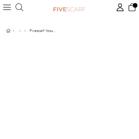
Fivescarf Yosun Yeşili Şeritli Etnik Desen Brand Şal