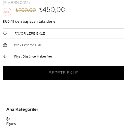
(FIV.BRN.0012)
₺450,00
₺900,00
50
%
İndirim
₺86,41
`den başlayan taksitlerle
FAVORILERE EKLE
İstek Listeme Ekle
Fiyat Düşünce Haber Ver
Ana Kategoriler
Şal
Eşarp