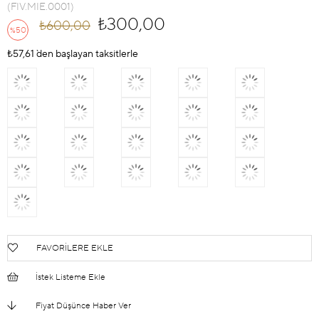
(FIV.MIE.0001)
₺300,00
₺600,00
50
%
İndirim
₺57,61
`den başlayan taksitlerle
FAVORILERE EKLE
İstek Listeme Ekle
Fiyat Düşünce Haber Ver