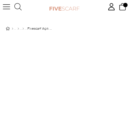
Fivescarf Açık Gri Medine İpeği Eşarp