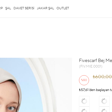
RP
ŞAL
DAVET SERİSİ
JAKAR ŞAL
OUTLET
Fivescarf Bej Me
(FIV.MIE.0001)
₺600,00
%
50
₺57,61
İndirim
`den başlayan t