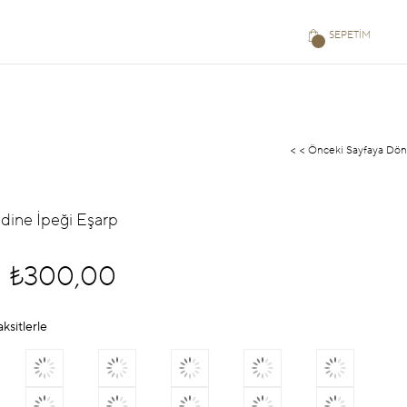
SEPETIM
< < Önceki Sayfaya Dön
dine İpeği Eşarp
₺300,00
aksitlerle