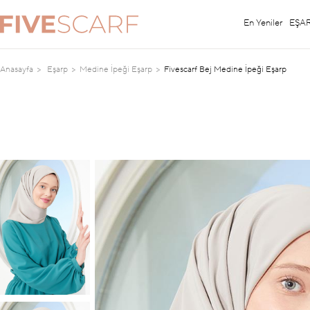
En Yeniler
EŞA
Anasayfa
Eşarp
Medine İpeği Eşarp
Fivescarf Bej Medine İpeği Eşarp