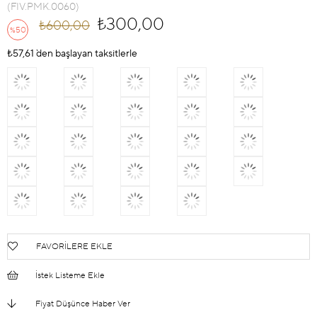
(FIV.PMK.0060)
₺300,00
₺600,00
50
%
İndirim
₺57,61
`den başlayan taksitlerle
FAVORILERE EKLE
İstek Listeme Ekle
Fiyat Düşünce Haber Ver