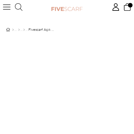
Fivescarf Açık Pembe Pamuk Cazz Şal