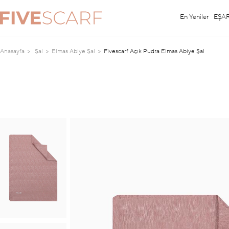
En Yeniler
EŞA
Anasayfa
Şal
Elmas Abiye Şal
Fivescarf Açık Pudra Elmas Abiye Şal