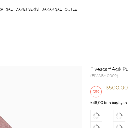
RP
ŞAL
DAVET SERİSİ
JAKAR ŞAL
OUTLET
Fivescarf Açık P
(FIV.ABY.0002)
₺500,00
%
50
₺48,00
İndirim
`den başlayan 