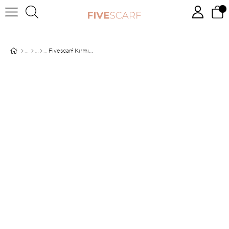
Fivescarf Kırmızı Elmas Abiye Şal