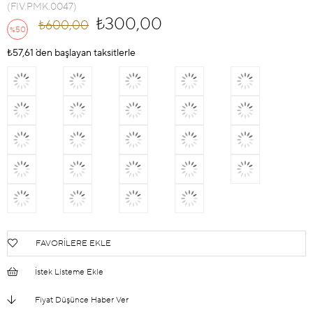
(FIV.PMK.0047)
₺300,00
₺600,00
50
%
İndirim
₺57,61
`den başlayan taksitlerle
FAVORILERE EKLE
İstek Listeme Ekle
Fiyat Düşünce Haber Ver