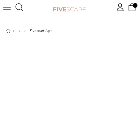
Fivescarf Açık Pudra Modal Pamuk Şal