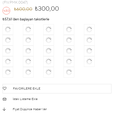
(FIV.PMK.0047)
₺300,00
₺600,00
50
%
İndirim
₺57,61
`den başlayan taksitlerle
FAVORILERE EKLE
İstek Listeme Ekle
Fiyat Düşünce Haber Ver