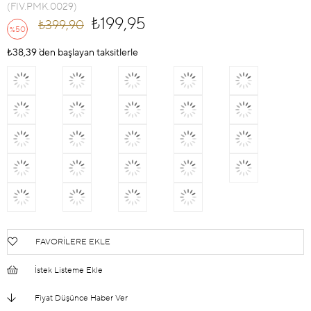
(FIV.PMK.0029)
₺199,95
₺399,90
50
%
İndirim
₺38,39
`den başlayan taksitlerle
FAVORILERE EKLE
İstek Listeme Ekle
Fiyat Düşünce Haber Ver