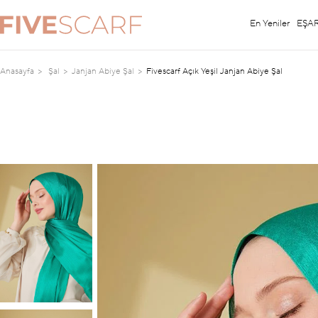
En Yeniler
EŞA
Anasayfa
Şal
Janjan Abiye Şal
Fivescarf Açık Yeşil Janjan Abiye Şal