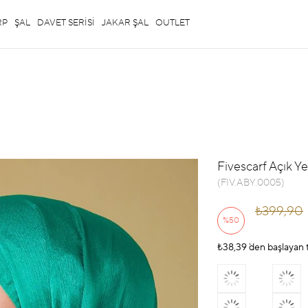
RP
ŞAL
DAVET SERİSİ
JAKAR ŞAL
OUTLET
Fivescarf Açık Ye
(FIV.ABY.0005)
₺399,90
%
50
₺38,39
İndirim
`den başlayan t