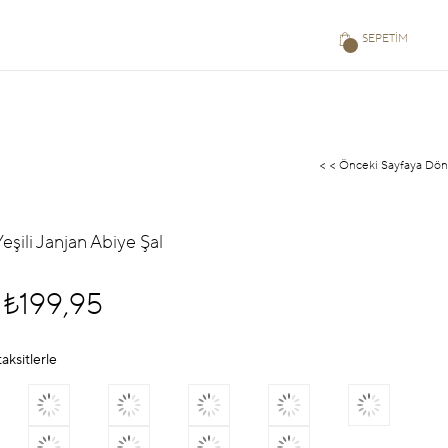
SEPETIM
< < Önceki Sayfaya Dön
Yeşili Janjan Abiye Şal
₺199,95
aksitlerle