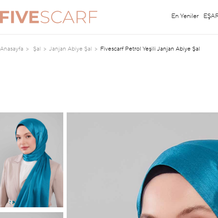
En Yeniler
EŞA
Anasayfa
Şal
Janjan Abiye Şal
Fivescarf Petrol Yeşili Janjan Abiye Şal