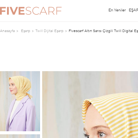
En Yeniler
EŞA
Anasayfa
Eşarp
Twill Dijital Eşarp
Fivescarf Altın Sarısı Çizgili Twill Digital E