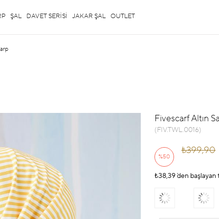
RP
ŞAL
DAVET SERİSİ
JAKAR ŞAL
OUTLET
şarp
Fivescarf Altın Sa
(FIV.TWL.0016)
₺399,90
%
50
₺38,39
İndirim
`den başlayan t