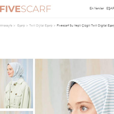
En Yeniler
EŞA
Anasayfa
Eşarp
Twill Dijital Eşarp
Fivescarf Su Yeşili Çizgili Twill Digital Eşa