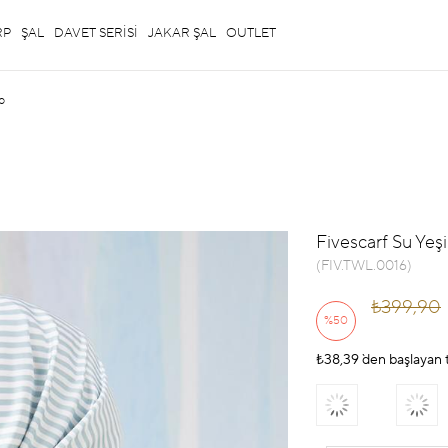
RP
ŞAL
DAVET SERİSİ
JAKAR ŞAL
OUTLET
rp
Fivescarf Su Yeşil
(FIV.TWL.0016)
₺399,90
%
50
₺38,39
İndirim
`den başlayan t