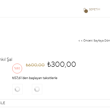
SEPETIM
< < Önceki Sayfaya Dön
kıl Şal
₺300,00
₺600,00
%
50
₺57,61
İndirim
`den başlayan taksitlerle
KLE