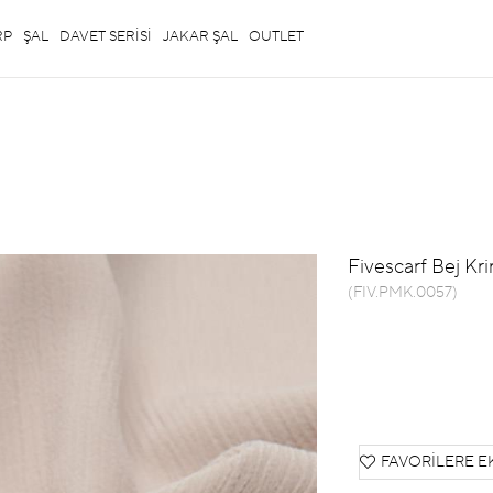
RP
ŞAL
DAVET SERİSİ
JAKAR ŞAL
OUTLET
Fivescarf Bej Krin
(FIV.PMK.0057)
FAVORILERE E