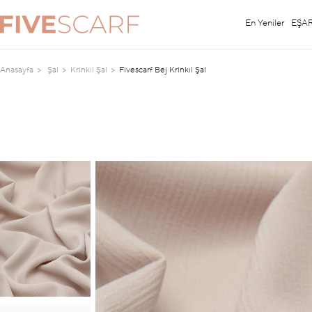
En Yeniler
EŞA
Anasayfa
Şal
Krinkıl Şal
Fivescarf Bej Krinkıl Şal