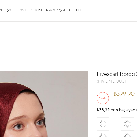
RP
ŞAL
DAVET SERİSİ
JAKAR ŞAL
OUTLET
Fivescarf Bordo 
(FIV.DMD.0001)
₺399,90
%
50
₺38,39
İndirim
`den başlayan t