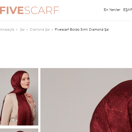
En Yeniler
EŞA
Anasayfa
Şal
Diamond Şal
Fivescarf Bordo Simli Diamond Şal