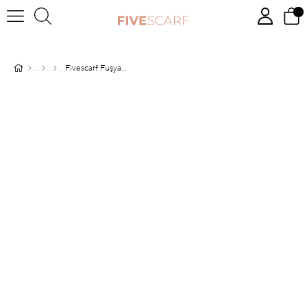
Fivescarf Fuşya Degrade Geçişli Comfort Şal