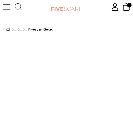
Fivescarf Gece Siyahı Relax Piramit Şal