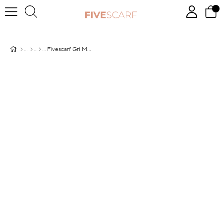
Fivescarf Gri Medine İpeği Şal