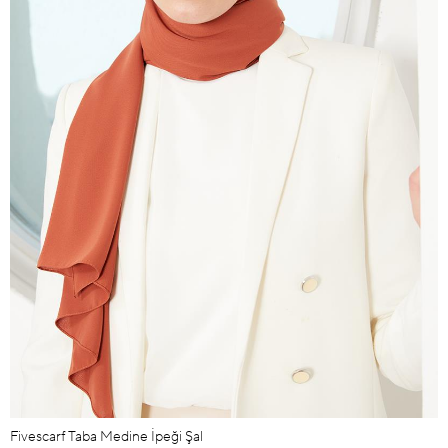
Fivescarf Taba Medine İpeği Şal