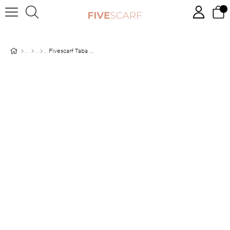
Fivescarf Taba Medine İpeği Şal