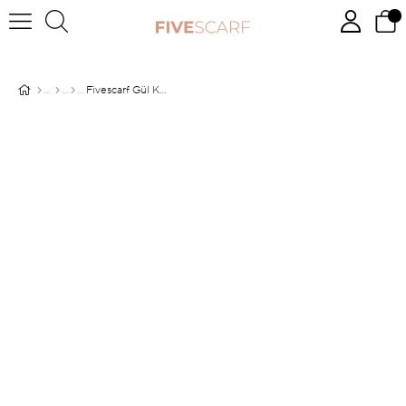
Fivescarf Gül Kurusu Relax Büyük Çiçekli Şal