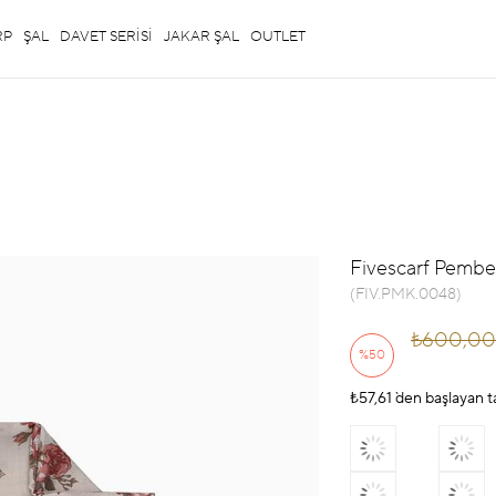
RP
ŞAL
DAVET SERİSİ
JAKAR ŞAL
OUTLET
Fivescarf Pembe 
(FIV.PMK.0048)
₺600,00
%
50
₺57,61
İndirim
`den başlayan t