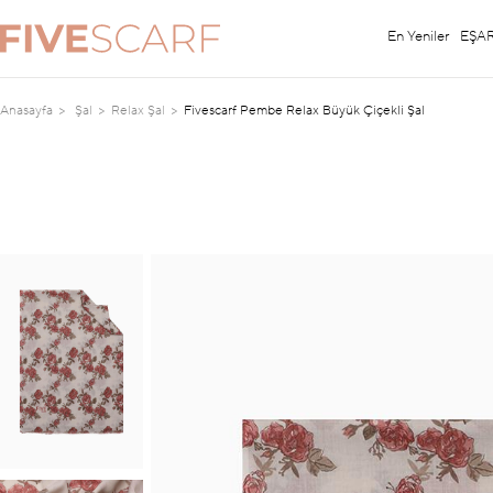
En Yeniler
EŞA
Anasayfa
Şal
Relax Şal
Fivescarf Pembe Relax Büyük Çiçekli Şal