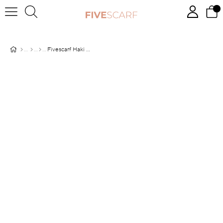
Fivescarf Haki Relax Ekose Desen Şal