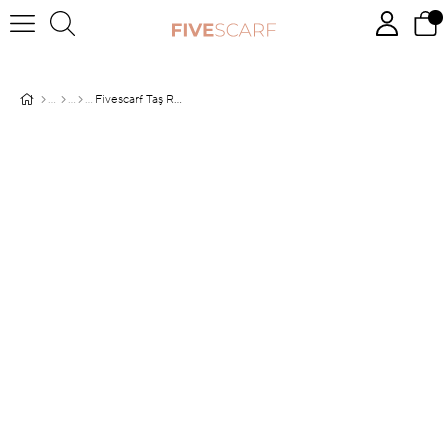
Fivescarf Taş Relax Ekose Desen Şal