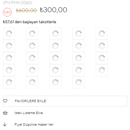
(FIV.PMK.0060)
₺300,00
₺600,00
50
%
İndirim
₺57,61
`den başlayan taksitlerle
FAVORILERE EKLE
İstek Listeme Ekle
Fiyat Düşünce Haber Ver