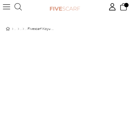
Fivescarf Koyu Pembe Pamuk Cazz Şal