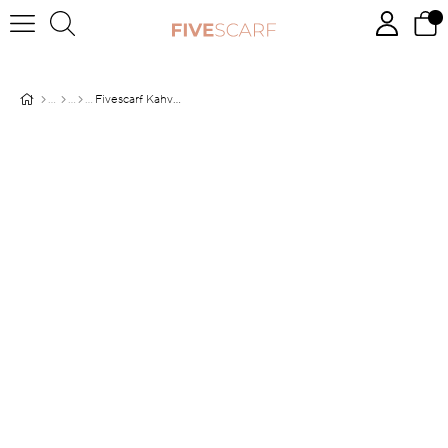
Fivescarf Kahverengi Relax Gelincik Şal