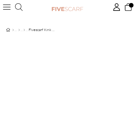
Fivescarf Kırık Beyaz Relax Sarmaşık Şal