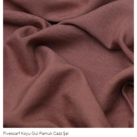
Fivescarf Koyu Gül Pamuk Cazz Şal