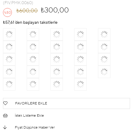
(FIV.PMK.0060)
₺300,00
₺600,00
50
%
İndirim
₺57,61
`den başlayan taksitlerle
FAVORILERE EKLE
İstek Listeme Ekle
Fiyat Düşünce Haber Ver