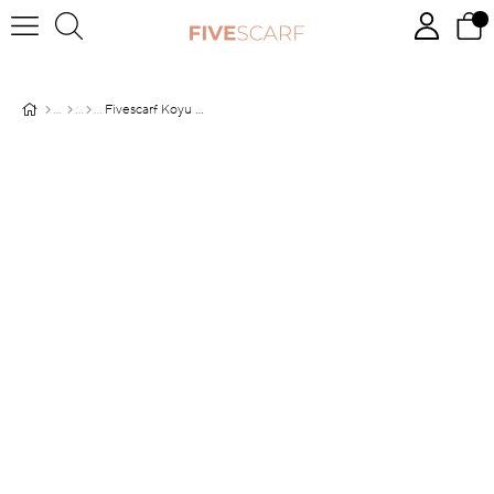
Fivescarf Koyu Gül Pamuk Cazz Şal