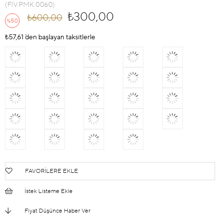
(FIV.PMK.0060)
₺300,00
₺600,00
50
%
İndirim
₺57,61
`den başlayan taksitlerle
FAVORILERE EKLE
İstek Listeme Ekle
Fiyat Düşünce Haber Ver