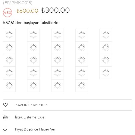
(FIV.PMK.0018)
₺300,00
₺600,00
50
%
İndirim
₺57,61
`den başlayan taksitlerle
FAVORILERE EKLE
İstek Listeme Ekle
Fiyat Düşünce Haber Ver