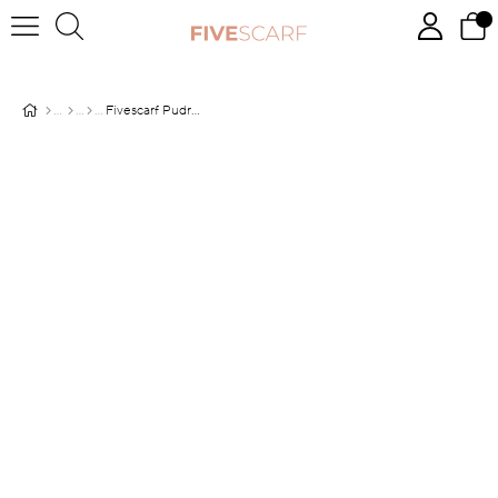
Fivescarf Pudra Five Penye Şal