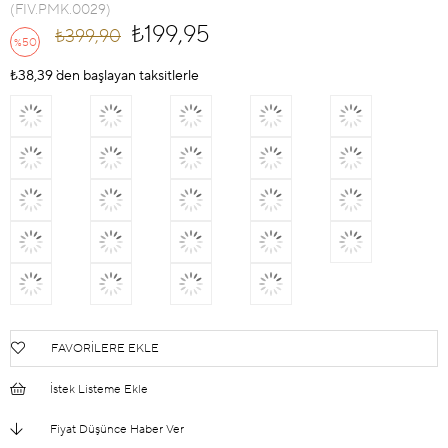
(FIV.PMK.0029)
₺199,95
₺399,90
50
%
İndirim
₺38,39
`den başlayan taksitlerle
FAVORILERE EKLE
İstek Listeme Ekle
Fiyat Düşünce Haber Ver