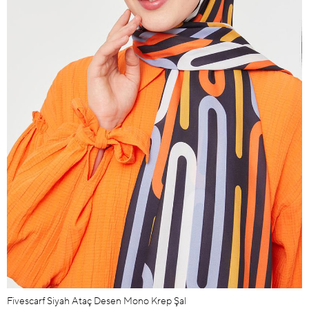
Fivescarf Siyah Ataç Desen Mono Krep Şal