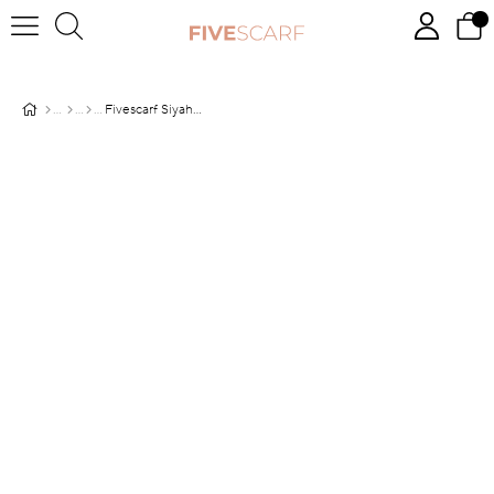
Fivescarf Siyah Ataç Desen Mono Krep Şal