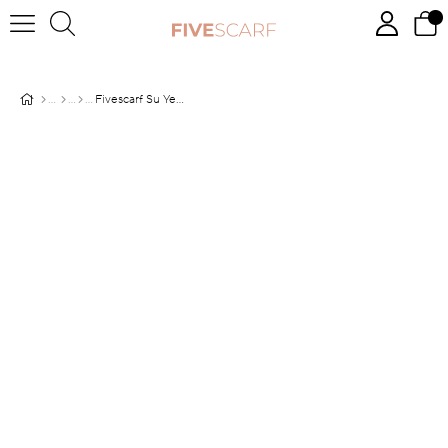
Fivescarf Su Yeşili Jakarlı Elegance Şal