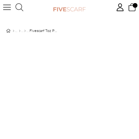
Fivescarf Toz Pembe Pamuk Cazz Şal