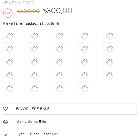
(FIV.PMK.0060)
₺300,00
₺600,00
50
%
İndirim
₺57,61
`den başlayan taksitlerle
FAVORILERE EKLE
İstek Listeme Ekle
Fiyat Düşünce Haber Ver