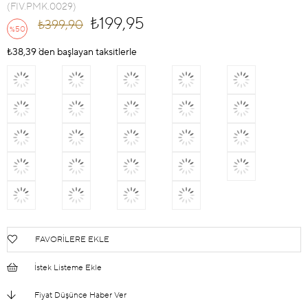
(FIV.PMK.0029)
₺199,95
₺399,90
50
%
İndirim
₺38,39
`den başlayan taksitlerle
FAVORILERE EKLE
İstek Listeme Ekle
Fiyat Düşünce Haber Ver