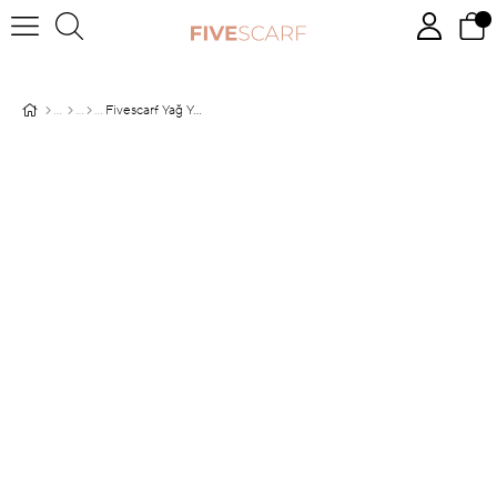
Fivescarf Yağ Yeşili Five Penye Şal