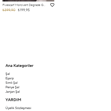
Fivescarf Morcivert Degrade Geçişli Comfort Şal
₺399,90
₺199,95
Ana Kategoriler
Şal
Eşarp
Simli Şal
Penye Şal
Janjan Şal
YARDIM
Üyelik Sözleşmesi